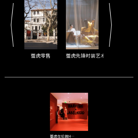
蕾虎零售
蕾虎先锋时装艺术节
Camp
LAB SHOWROOM
蕾虎呦桃
蕾虎在伦敦Harrods开设新春限时快闪店