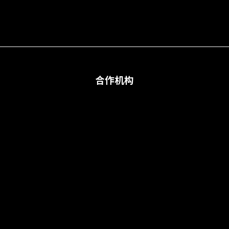
合作机构
合作机构
©
2024 上海服装设计协会 版权所有
沪ICP备2024078034号-1